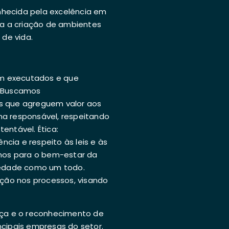
onhecida pela excelência em
ra a criação de ambientes
de vida.
m executados e que
: Buscamos
as que agreguem valor aos
ma responsável, respeitando
entável. Ética:
cia e respeito às leis e às
ímos para o bem-estar da
edade como um todo.
ição nos processos, visando
ança e o reconhecimento de
ncipais empresas do setor.