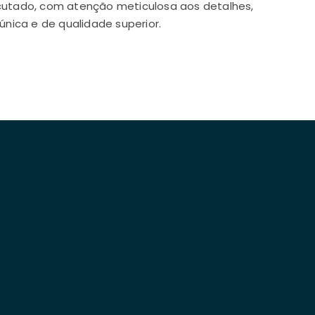
tado, com atenção meticulosa aos detalhes,
única e de qualidade superior.