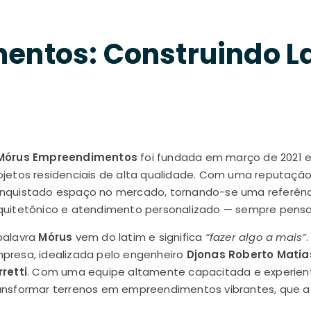
ntos: Construindo La
Mórus Empreendimentos
foi fundada em março de 2021 
ojetos residenciais de alta qualidade. Com uma reputaçã
nquistado espaço no mercado, tornando-se uma referênci
quitetônico e atendimento personalizado — sempre pensa
palavra
Mórus
vem do latim e significa
“fazer algo a mais”
presa, idealizada pelo engenheiro
Djonas Roberto Matia
rretti
. Com uma equipe altamente capacitada e experient
ansformar terrenos em empreendimentos vibrantes, que