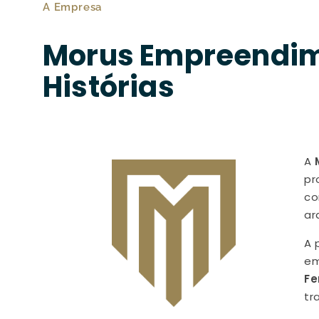
A Empresa
Morus Empreendime
Histórias
A
pr
co
ar
A 
em
Fe
tr