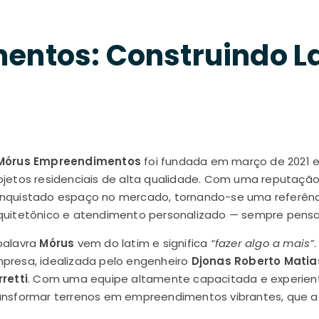
ntos: Construindo La
Mórus Empreendimentos
foi fundada em março de 2021 
ojetos residenciais de alta qualidade. Com uma reputaçã
nquistado espaço no mercado, tornando-se uma referênci
quitetônico e atendimento personalizado — sempre pensa
palavra
Mórus
vem do latim e significa
“fazer algo a mais”
presa, idealizada pelo engenheiro
Djonas Roberto Matia
rretti
. Com uma equipe altamente capacitada e experient
ansformar terrenos em empreendimentos vibrantes, que