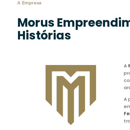
A Empresa
Morus Empreendime
Histórias
A
pr
co
ar
A 
em
Fe
tr