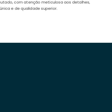
tado, com atenção meticulosa aos detalhes,
única e de qualidade superior.