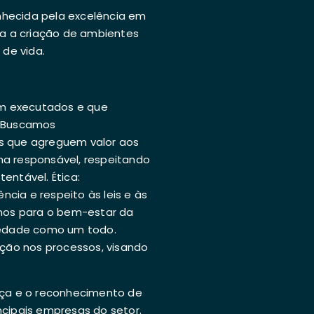
onhecida pela excelência em
ra a criação de ambientes
de vida.
m executados e que
: Buscamos
as que agreguem valor aos
ma responsável, respeitando
entável. Ética:
cia e respeito às leis e às
ímos para o bem-estar da
edade como um todo.
ição nos processos, visando
ança e o reconhecimento de
ncipais empresas do setor.