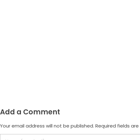
Whatsapp
(47) 9.9172-3557
Email
morus.empreendimentos@gmail.com
Add a Comment
Your email address will not be published. Required fields ar