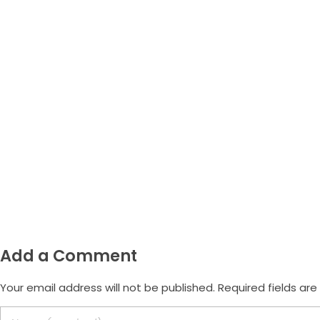
Whatsapp
(47) 9.9172-3557
Email
morus.empreendimentos@gmail.com
Add a Comment
Your email address will not be published. Required fields ar